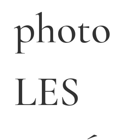
parfu
m