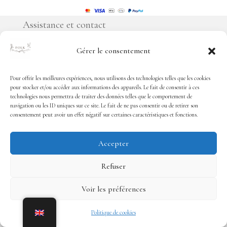
Assistance et contact
Gérer le consentement
Paiement et livraison
Retour et échange
Pour offrir les meilleures expériences, nous utilisons des technologies telles que les cookies
pour stocker et/ou accéder aux informations des appareils. Le fait de consentir à ces
Sécurité
technologies nous permettra de traiter des données telles que le comportement de
navigation ou les ID uniques sur ce site. Le fait de ne pas consentir ou de retirer son
Contact
consentement peut avoir un effet négatif sur certaines caractéristiques et fonctions.
Nos garanties
Accepter
À propos de Folk Paris
Refuser
Voir les préférences
À propos
Politique de cookies
Mentions légales