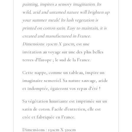
painting, inspires a sensory imagination. Its
wild, arid and untamed nature will brighten up
your summer meals! Its lush vegetation is
printed on cotton satin. Easy to maintain, it is
created and manufactured in France.
Dimensions: 150cm X 320cm
, est une
invitation au voyage sur une des plus belles
terres d’Europe ; le sud de la France.
Cette nappe, comme un tableau, inspire un
imaginaire sensoriel. Sa nature sauvage, aride
et indomptée, égaieront vos repas d’été !
Sa végétation luxuriante est imprimée sur un
satin de coton. Facile d’entretien, elle est
crée et fabriquée en France.
Dimensions : 150cm X 320cm