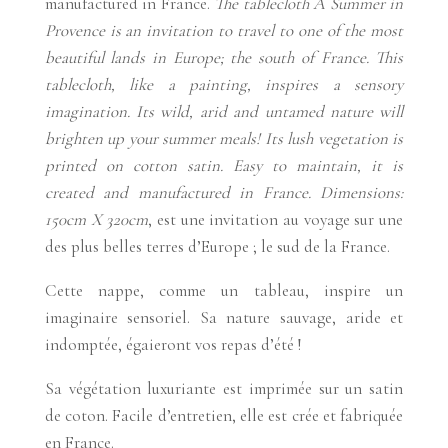
manufactured in France.
The tablecloth A Summer in
Provence is an invitation to travel to one of the most
beautiful lands in Europe; the south of France. This
tablecloth, like a painting, inspires a sensory
imagination. Its wild, arid and untamed nature will
brighten up your summer meals! Its lush vegetation is
printed on cotton satin. Easy to maintain, it is
created and manufactured in France. Dimensions:
150cm X 320cm
, est une invitation au voyage sur une
des plus belles terres d’Europe ; le sud de la France.
Cette nappe, comme un tableau, inspire un
imaginaire sensoriel. Sa nature sauvage, aride et
indomptée, égaieront vos repas d’été !
Sa végétation luxuriante est imprimée sur un satin
de coton. Facile d’entretien, elle est crée et fabriquée
en France.