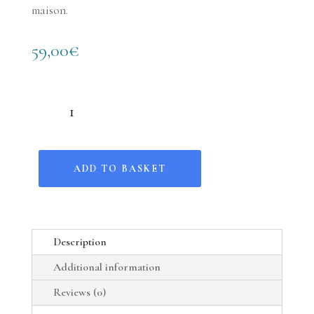
maison.
59,00
€
Sablier Memento Mori quantity
ADD TO BASKET
Description
Additional information
Reviews (0)