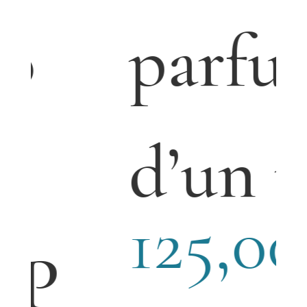
parfum
d’un roi
125,00
€