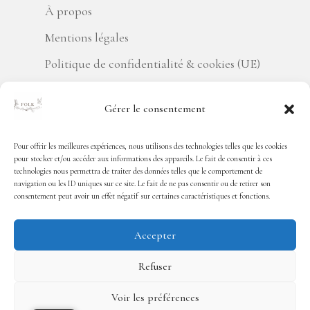
À propos
Mentions légales
Politique de confidentialité & cookies (UE)
Conditions générales d’utilisation
Gérer le consentement
Conditions générales de vente
Politique de remboursement
Pour offrir les meilleures expériences, nous utilisons des technologies telles que les cookies
pour stocker et/ou accéder aux informations des appareils. Le fait de consentir à ces
technologies nous permettra de traiter des données telles que le comportement de
Inspiration
navigation ou les ID uniques sur ce site. Le fait de ne pas consentir ou de retirer son
consentement peut avoir un effet négatif sur certaines caractéristiques et fonctions.
Articles
Accepter
ACCESSOIRES, MEUBLES ET D
É
CORATION
Refuser
POUR DES INT
É
RIEURS QUI ONT DU SENS
Voir les préférences
Chez
Folk Paris
, nous croyons que chaque intérieur