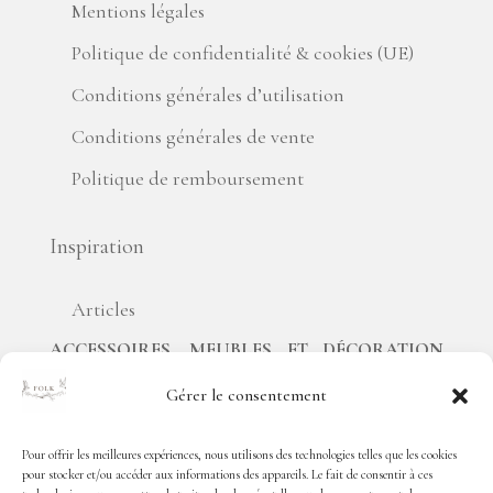
Mentions légales
Politique de confidentialité & cookies (UE)
Conditions générales d’utilisation
Conditions générales de vente
Politique de remboursement
Inspiration
Articles
ACCESSOIRES, MEUBLES ET D
É
CORATION
POUR DES INT
É
RIEURS QUI ONT DU SENS
Gérer le consentement
Chez
Folk Paris
, nous croyons que chaque intérieur
raconte une histoire. Celle de celles et ceux qui y
Pour offrir les meilleures expériences, nous utilisons des technologies telles que les cookies
pour stocker et/ou accéder aux informations des appareils. Le fait de consentir à ces
vivent, de leurs voyages, de leurs inspirations et de