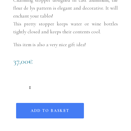
Charming stopper designed in cast aluminum, the
fleur de lys pattern is elegant and decorative. It will
enchant your tables!
This pretty stopper keeps water or wine bottles
tightly closed and keeps their contents cool.
This item is also a very nice gift idea!
37,00
€
Bouchon Fleur de lys quantity
ADD TO BASKET