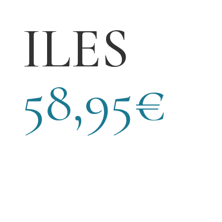
ILES
58,95
€