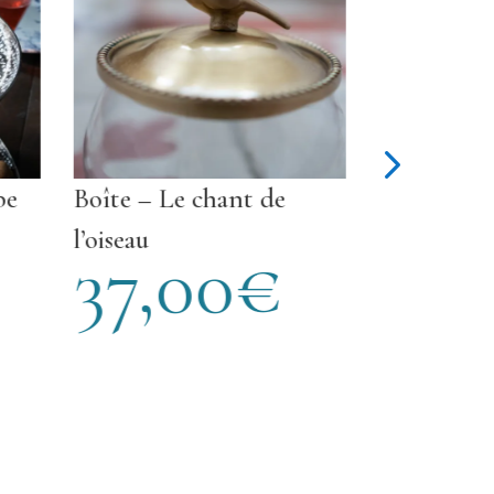
oîte – Le chant de
Ourson mignon
32,00
’oiseau
37,00
€