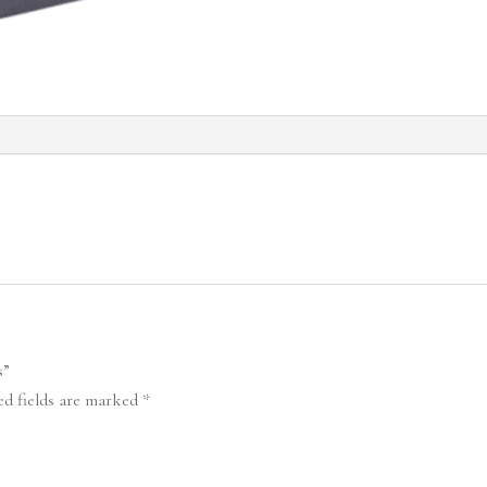
s”
ed fields are marked
*