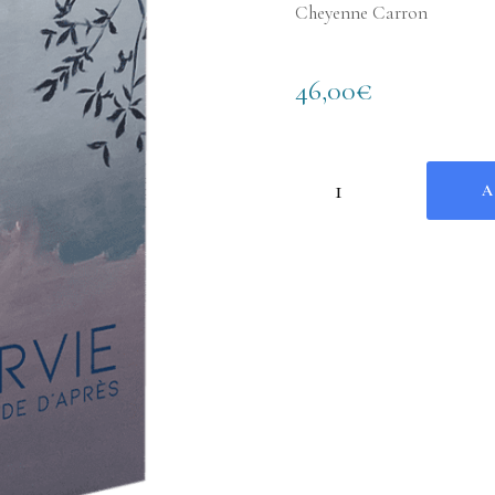
Cheyenne Carron
46,00
€
Survie - Le monde d'après q
A