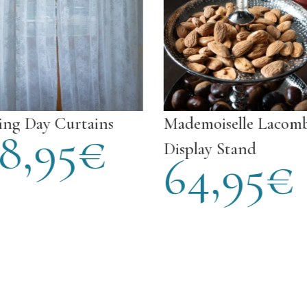
Curtains
Mademoiselle Lacombe
B
95
€
Display Stand
l
64,95
€