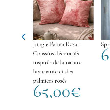
Jungle Palma Rosa –
Spring Day 
68,
Coussins décoratifs
inspirés de la nature
luxuriante et des
palmiers rosés
65,00
€