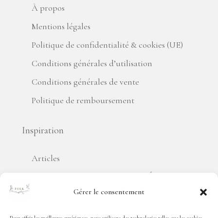
À propos
Mentions légales
Politique de confidentialité & cookies (UE)
Conditions générales d’utilisation
Conditions générales de vente
Politique de remboursement
Inspiration
Articles
ACCESSOIRES, MEUBLES ET D
É
CORATION
POUR DES INT
É
RIEURS QUI ONT DU SENS
Gérer le consentement
Chez
Folk Paris
, nous croyons que chaque intérieur