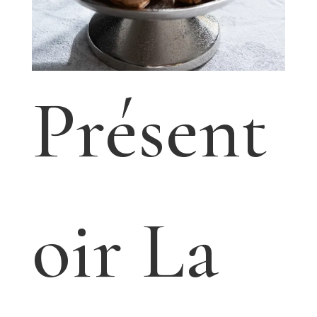
e
Présent
oir La