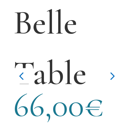
Belle
i
Table
66,00
€